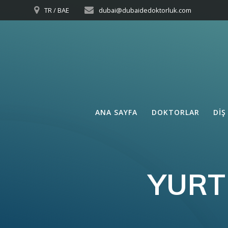
Skip
TR / BAE
dubai@dubaidedoktorluk.com
to
content
ANA SAYFA
DOKTORLAR
DIŞ
YURT