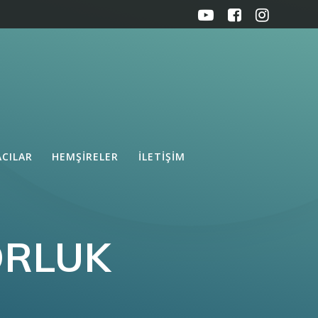
ACILAR
HEMŞIRELER
İLETIŞIM
ORLUK