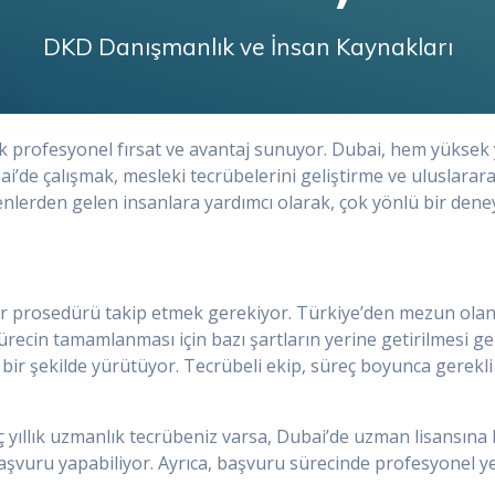
DKD Danışmanlık ve İnsan Kaynakları
ok profesyonel fırsat ve avantaj sunuyor. Dubai, hem yüksek
bai’de çalışmak, mesleki tecrübelerini geliştirme ve uluslarar
kökenlerden gelen insanlara yardımcı olarak, çok yönlü bir den
i bir prosedürü takip etmek gerekiyor. Türkiye’den mezun olan
 sürecin tamamlanması için bazı şartların yerine getirilmesi
l bir şekilde yürütüyor. Tecrübeli ekip, süreç boyunca gerek
ç yıllık uzmanlık tecrübeniz varsa, Dubai’de uzman lisansın
vuru yapabiliyor. Ayrıca, başvuru sürecinde profesyonel yete