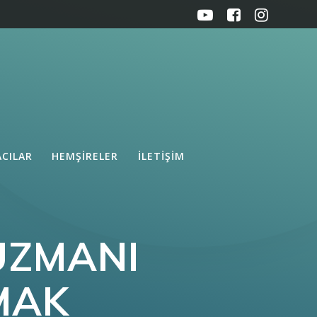
ACILAR
HEMŞIRELER
İLETIŞIM
 UZMANI
LMAK