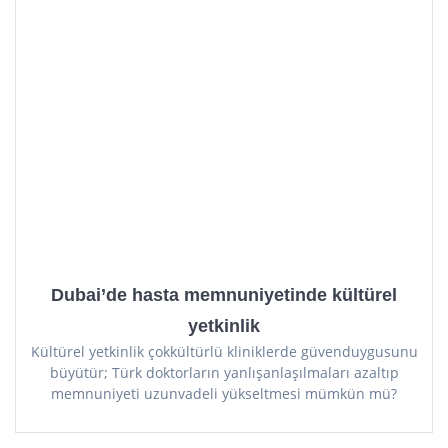
Dubai’de özel hastanelerdeki Türk doktorlar, uluslararası-
akreditasyon kültürü, kurumsallaşmış yan haklar ve bölgesel-
bilimsel görünürlükle güvenle ilerliyor.