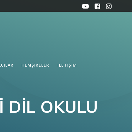
ACILAR
HEMŞIRELER
İLETIŞIM
I DIL OKULU