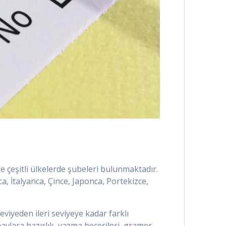
 çeşitli ülkelerde şubeleri bulunmaktadır.
ca, İtalyanca, Çince, Japonca, Portekizce,
viyeden ileri seviyeye kadar farklı
navlara hazırlık, yazma becerileri, gramer