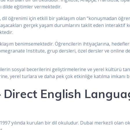
lı dilde eğitimler vermektedir.
 dil öğrenimi için etkili bir yaklaşım olan “konuşmadan öğ
aşacakları gerçek yaşam durumlarını taklit eden interaktif k
ktedir.
klaşım benimsemektedir. Öğrencilerin ihtiyaçlarına, hedefler
egranate Institute, grup dersleri, özel dersler ve online ders
lerin sosyal becerilerini geliştirmelerine ve yerel kültürü ta
erine, yerel turlara ve daha pek çok etkinliğe katılma imkanı bu
–
Direct English Langua
997 yılında kurulan bir dil okuludur. Dubai merkezli olan ok
r.