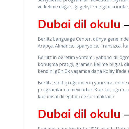
ve kelime dağarcığı geliştirme gibi konular
Dubai dil okulu
Berlitz Language Center, dünya genelinde bi
Arapça, Almanca, İspanyolca, Fransızca, İt
Berlitz’in öğretim yöntemi, yabancı dil öğr
konuşma pratiği, gramer, kelime bilgisi, di
kendini günlük yaşamda daha kolay ifade e
Berlitz, sınıf içi eğitimlerin yanı sıra onli
programlar da mevcuttur. Kurslar, öğrenciler
kurumsal dil eğitimi de sunmaktadır.
Dubai dil okulu
Pomegranate Institute, 2010 yılında Dubai’d