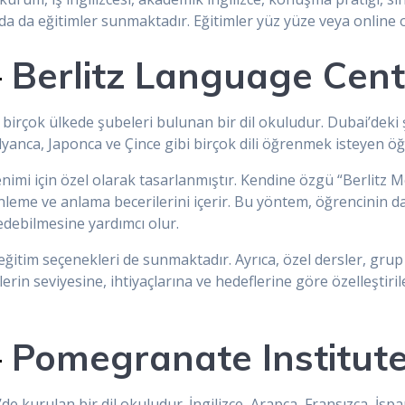
da da eğitimler sunmaktadır. Eğitimler yüz yüze veya online ol
–
Berlitz Language Cent
rçok ülkede şubeleri bulunan bir dil okuludur. Dubai’deki şu
alyanca, Japonca ve Çince gibi birçok dili öğrenmek isteyen ö
enimi için özel olarak tasarlanmıştır. Kendine özgü “Berlitz M
nleme ve anlama becerilerini içerir. Bu yöntem, öğrencinin da
debilmesine yardımcı olur.
ne eğitim seçenekleri de sunmaktadır. Ayrıca, özel dersler, grup
in seviyesine, ihtiyaçlarına ve hedeflerine göre özelleştirilebi
–
Pomegranate Institut
e kurulan bir dil okuludur. İngilizce, Arapça, Fransızca, İspa