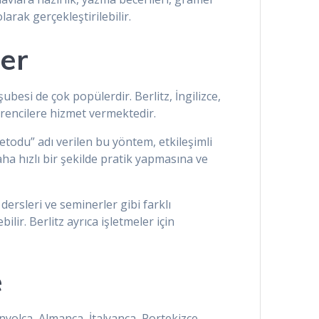
arak gerçekleştirilebilir.
er
besi de çok popülerdir. Berlitz, İngilizce,
ğrencilere hizmet vermektedir.
etodu” adı verilen bu yöntem, etkileşimli
ha hızlı bir şekilde pratik yapmasına ve
 dersleri ve seminerler gibi farklı
lir. Berlitz ayrıca işletmeler için
e
nyolca, Almanca, İtalyanca, Portekizce,