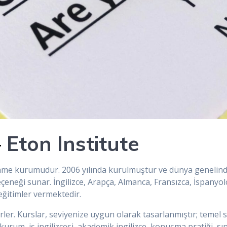
–
Eton Institute
enme kurumudur. 2006 yılında kurulmuştur ve dünya genelinde
seçeneği sunar. İngilizce, Arapça, Almanca, Fransızca, İspanyol
eğitimler vermektedir.
er. Kurslar, seviyenize uygun olarak tasarlanmıştır; temel se
urum, iş ingilizcesi, akademik ingilizce, konuşma pratiği, sı