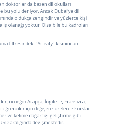
n doktorlar da bazen dil okulları
e bu yolu deniyor. Ancak Dubai’ye dil
mında oldukça zengindir ve yüzlerce kişi
 iş olanağı yoktur. Olsa bile bu kadroları
rama filtresindeki “Activity” kısmından
ler, örneğin Arapça, İngilizce, Fransızca,
ki öğrenciler için değişen sürelerde kurslar
mer ve kelime dağarcığı geliştirme gibi
0 USD aralığında değişmektedir.