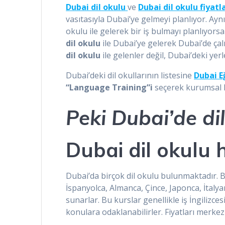
Dubai dil okulu
ve
Dubai dil okulu fiyatl
vasıtasıyla Dubai’ye gelmeyi planlıyor. Ay
okulu ile gelerek bir iş bulmayı planlıyo
dil okulu
ile Dubai’ye gelerek Dubai’de çal
dil okulu
ile gelenler değil, Dubai’deki ye
Dubai’deki dil okullarının listesine
Dubai E
“Language Training”i
seçerek kurumsal li
Peki Dubai’de dil
Dubai dil okulu
Dubai’da birçok dil okulu bulunmaktadır. Bu 
İspanyolca, Almanca, Çince, Japonca, İtalyan
sunarlar. Bu kurslar genellikle iş İngilizce
konulara odaklanabilirler. Fiyatları merkez