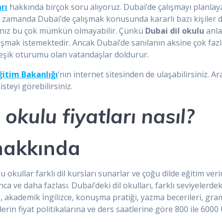
arı
hakkında birçok soru alıyoruz. Dubai’de çalışmayı planlaya
nı zamanda Dubai’de çalışmak konusunda kararlı bazı kişiler d
rsanız bu çok mümkün olmayabilir. Çünkü
Dubai dil okulu
anla
ışmak istemektedir. Ancak Dubai’de sanılanın aksine çok fazla
rleşik oturumu olan vatandaşlar doldurur.
ğitim Bakanlığı
‘nın internet sitesinden de ulaşabilirsiniz. A
steyi görebilirsiniz.
 okulu fiyatları nasıl?
 hakkında
okullar farklı dil kursları sunarlar ve çoğu dilde eğitim verir
ca ve daha fazlası. Dubai’deki dil okulları, farklı seviyelerde
si, akademik İngilizce, konuşma pratiği, yazma becerileri, gra
lerin fiyat politikalarına ve ders saatlerine göre 800 ile 600